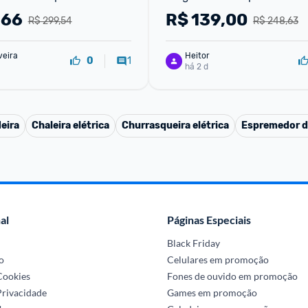
gem
,66
R$
139,00
R$ 299,54
R$ 248,63
veira
Heitor
1
0
há 2 d
eira
Chaleira elétrica
Churrasqueira elétrica
Espremedor d
al
Páginas Especiais
Black Friday
o
Celulares em promoção
 Cookies
Fones de ouvido em promoção
Privacidade
Games em promoção