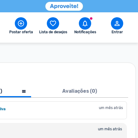
Postar oferta
Lista de desejos
Notificações
Entrar
1
)
Avaliações (
0
)
um mês atrás
lva
um mês atrás