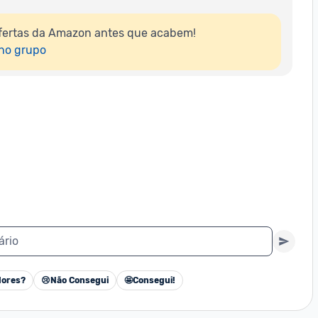
fertas da Amazon antes que acabem!

 no grupo
ário
ores?
😢
Não Consegui
🤩
Consegui!
Cancelar