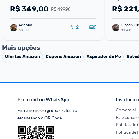
em Pó Via
R$
349,00
R$
221
R$ 499,90
Adriana
Elisson Oli
5
2
há 1 d
há 4 h
Mais opções
Ofertas
Amazon
Cupons
Amazon
Aspirador de Pó
Bated
Promobit no WhatsApp
Institucion
Comercial
Entre no nosso grupo exclusivo 
Fale conosc
escaneando o QR Code
Política de
Política de 