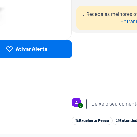
📱Receba as melhores o
Entrar
Ativar Alerta
Deixe o seu coment
0
🚀
Excelente Preço
🧐
Entended