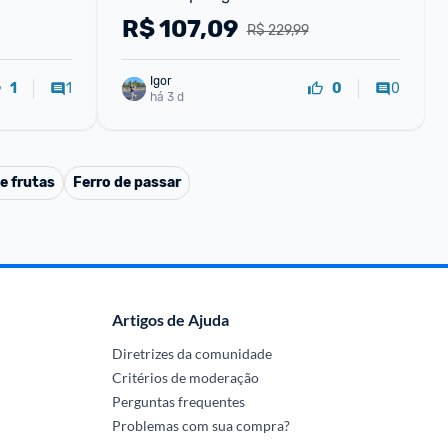
R$
107,09
R$ 229,99
Igor
1
0
1
0
há 3 d
e frutas
Ferro de passar
Artigos de Ajuda
Diretrizes da comunidade
Critérios de moderação
Perguntas frequentes
Problemas com sua compra?