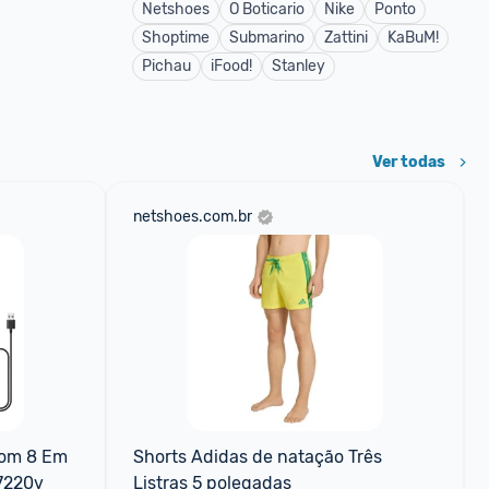
Netshoes
O Boticario
Nike
Ponto
Shoptime
Submarino
Zattini
KaBuM!
Pichau
iFood!
Stanley
Ver todas
netshoes.com.br
om 8 Em 
Shorts Adidas de natação Três 
27220v
Listras 5 polegadas