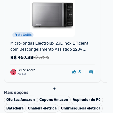
Frete Grátis
Micro-ondas Electrolux 23L Inox Efficient 
La
com Descongelamento Assistido 220v 
Pr
ME23S
R$
457,38
R
R$ 596,72
Felipe Andre
1
3
há 4 d
Mais opções
Ofertas
Amazon
Cupons
Amazon
Aspirador de Pó
Batedeira
Chaleira elétrica
Churrasqueira elétrica