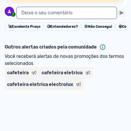
Deixe o seu comentário
0
🚀
Excelente Preço
🧐
Entendedores?
😢
Não Consegui
🤩
Cons
Cancelar
Outros alertas criados pela comunidade
Você receberá alertas de novas promoções dos termos 
selecionados
cafeteira
cafeteira eletrica
cafeteira eletrica electrolux