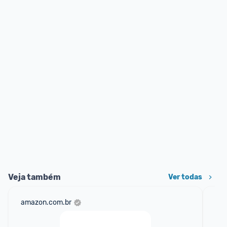
Veja também
Ver todas
amazon.com.br
ali