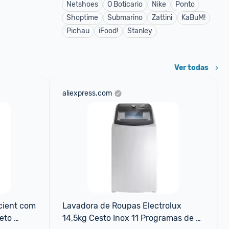
Netshoes
O Boticario
Nike
Ponto
Shoptime
Submarino
Zattini
KaBuM!
Pichau
iFood!
Stanley
Ver todas
aliexpress.com
cient com 
Lavadora de Roupas Electrolux 
to 
14,5kg Cesto Inox 11 Programas de 