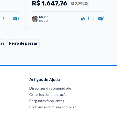
Lavagem Branco Efficient LEE15 - 
R$
1.647,76
R$ 2.299,00
110V
Kauan
1
0
1
1
há 2 d
tas
Ferro de passar
Artigos de Ajuda
Diretrizes da comunidade
Critérios de moderação
Perguntas frequentes
Problemas com sua compra?