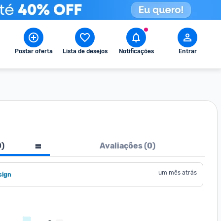
Postar oferta
Lista de desejos
Notificações
Entrar
0
)
Avaliações (
0
)
um mês atrás
sign