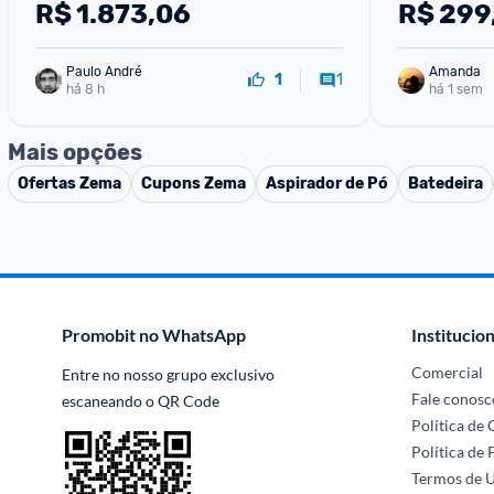
e Filtro Fiapos 127v LEP15
Removível 
R$
1.873,06
R$
299
Potência Eaf
Rita
Paulo André
Amanda
1
1
há 8 h
há 1 sem
Mais opções
Ofertas
Zema
Cupons
Zema
Aspirador de Pó
Batedeira
Promobit no WhatsApp
Institucion
Comercial
Entre no nosso grupo exclusivo 
Fale conosc
escaneando o QR Code
Política de
Política de 
Termos de 