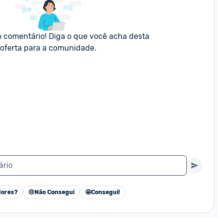
o comentário! Diga o que você acha desta 
oferta para a comunidade.
ário
ores?
😢
Não Consegui
🤩
Consegui!
Cancelar