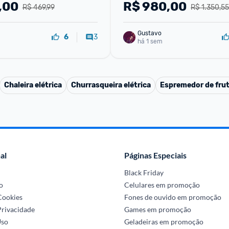
Com Timer 1700w De 
(EM90B)
,00
R$
980,00
R$ 469,99
R$ 1.350,55
50 Grafite Efficient Por 
Gustavo
3
6
há 1 sem
Chaleira elétrica
Churrasqueira elétrica
Espremedor de fru
al
Páginas Especiais
Black Friday
o
Celulares em promoção
 Cookies
Fones de ouvido em promoção
Privacidade
Games em promoção
Uso
Geladeiras em promoção