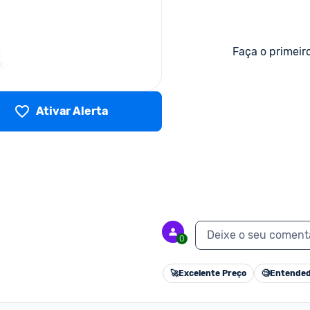
Faça o primeir
Ativar Alerta
Deixe o seu coment
0
🚀
Excelente Preço
🧐
Entended