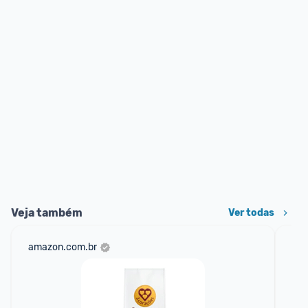
Veja também
Ver todas
amazon.com.br
sho