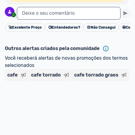
Deixe o seu comentário
0
🚀
Excelente Preço
🧐
Entendedores?
😢
Não Consegui
🤩
Cons
Cancelar
Outros alertas criados pela comunidade
Você receberá alertas de novas promoções dos termos 
selecionados
cafe
cafe torrado
cafe torrado graos