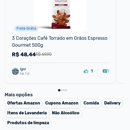
Frete Grátis
3 Corações Café Torrado em Grãos Espresso 
Caf
Gourmet 500g
Ca
R$
48,44
R
R$ 69,90
Igor
1
1
há 1 d
Mais opções
Ofertas
Amazon
Cupons
Amazon
Comida
Delivery
Itens de Lavanderia
Não Alcoólico
Produtos de limpeza