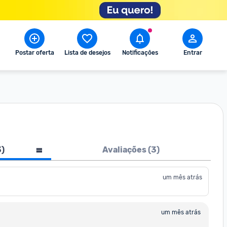
Postar oferta
Lista de desejos
Notificações
Entrar
3
)
Avaliações (
3
)
um mês atrás
um mês atrás