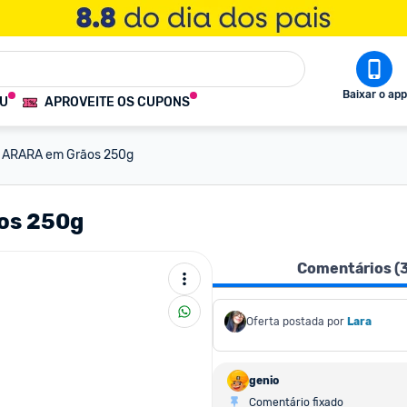
Baixar o app
OU
APROVEITE OS CUPONS
l ARARA em Grãos 250g
ãos 250g
Comentários (
Oferta postada por
Lara
genio
Comentário fixado