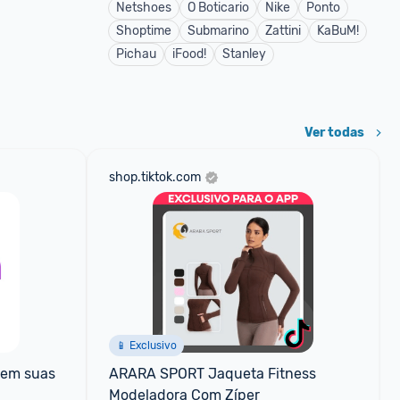
Netshoes
O Boticario
Nike
Ponto
Shoptime
Submarino
Zattini
KaBuM!
Pichau
iFood!
Stanley
Ver todas
shop.tiktok.com
📱 Exclusivo
em suas 
ARARA SPORT Jaqueta Fitness 
Modeladora Com Zíper