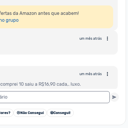
fertas da Amazon antes que acabem!

 no grupo
um mês atrás
um mês atrás
comprei 10 saiu a R$16,90 cada,. luxo.
ário
ores?
😢
Não Consegui
🤩
Consegui!
Cancelar