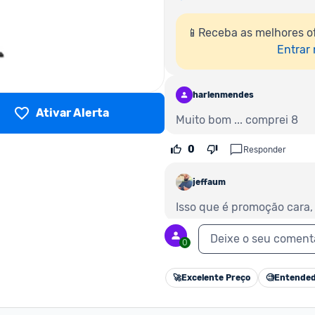
📱Receba as melhores o
Entrar
harlenmendes
Ativar Alerta
Muito bom ... comprei 8
0
Responder
jeffaum
Isso que é promoção cara, 
0
Deixe o seu coment
Responder
0
🚀
Excelente Preço
🧐
Entended