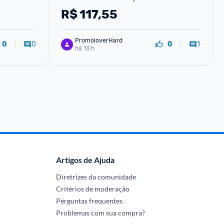
R$
117,55
PromoloverHard
0
1
0
0
há 13 h
Artigos de Ajuda
Diretrizes da comunidade
Critérios de moderação
Perguntas frequentes
Problemas com sua compra?