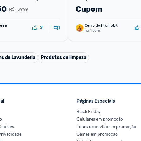
50
Cupom
R$ 129,99
eira
Gênio do Promobit
1
2
há 1 sem
ns de Lavanderia
Produtos de limpeza
al
Páginas Especiais
Black Friday
o
Celulares em promoção
 Cookies
Fones de ouvido em promoção
Privacidade
Games em promoção