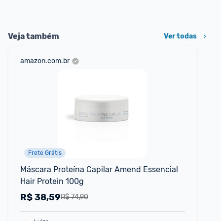
Veja também
Ver todas
amazon.com.br
sho
Frete Grátis
📱
Máscara Proteína Capilar Amend Essencial 
Kit
Hair Protein 100g
120
Um
R$
38,59
R
R$ 74,90