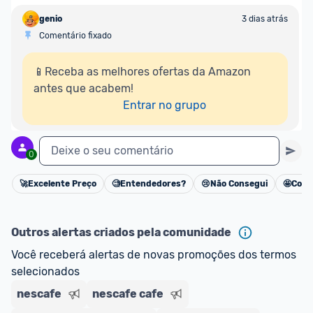
genio
3 dias atrás
Comentário fixado
📱Receba as melhores ofertas da Amazon 
antes que acabem!

Entrar no grupo
Deixe o seu comentário
0
🚀
Excelente Preço
🧐
Entendedores?
😢
Não Consegui
🤩
Cons
Cancelar
Outros alertas criados pela comunidade
Você receberá alertas de novas promoções dos termos 
selecionados
nescafe
nescafe cafe