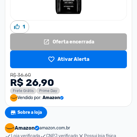
1
Oferta encerrada
Ativar Alerta
R$ 36,60
R$ 26,90
Frete Grátis
Prime Day
Vendido por:
Amazon
Sobre a loja
Amazon
amazon.com.br
Loja verificada
CNPJ verificado
Possui loja física