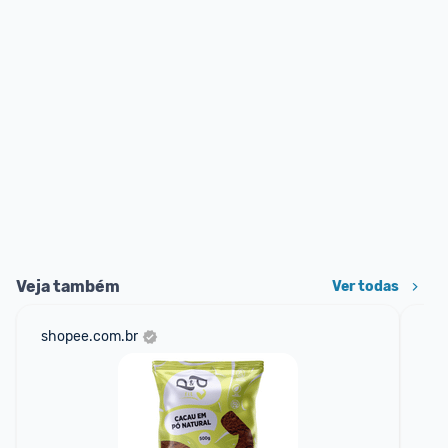
Veja também
Ver todas
shopee.com.br
net