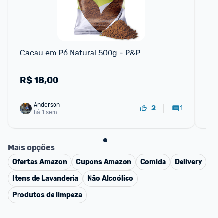
Cacau em Pó Natural 500g - P&P
Ki
Bo
R$
18,00
R
Anderson
1
2
há 1 sem
Mais opções
Ofertas
Amazon
Cupons
Amazon
Comida
Delivery
Itens de Lavanderia
Não Alcoólico
Produtos de limpeza