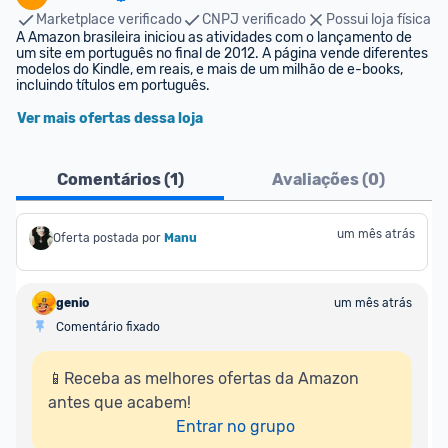
Marketplace verificado
CNPJ verificado
Possui loja física
A Amazon brasileira iniciou as atividades com o lançamento de 
um site em português no final de 2012. A página vende diferentes 
modelos do Kindle, em reais, e mais de um milhão de e-books, 
incluindo títulos em português.
Ver mais ofertas dessa loja
Comentários (
1
)
Avaliações (
0
)
um mês atrás
Oferta postada por
Manu
genio
um mês atrás
Comentário fixado
📱Receba as melhores ofertas da Amazon 
antes que acabem!

Entrar no grupo