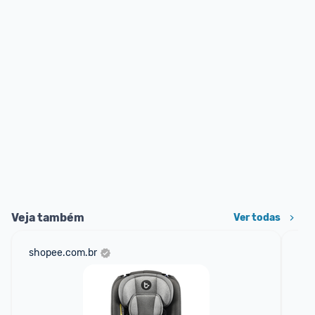
Veja também
Ver todas
shopee.com.br
am