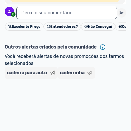
Deixe o seu comentário
0
🚀
Excelente Preço
🧐
Entendedores?
😢
Não Consegui
🤩
Cons
Cancelar
Outros alertas criados pela comunidade
Você receberá alertas de novas promoções dos termos 
selecionados
cadeira para auto
cadeirinha