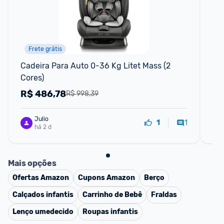
Frete grátis
F
Cadeira Para Auto 0-36 Kg Litet Mass (2 
Cad
Cores)
36
R$
486,78
R
R$ 998,39
Julio
1
1
há 2 d
Mais opções
Ofertas
Amazon
Cupons
Amazon
Berço
Calçados infantis
Carrinho de Bebê
Fraldas
Lenço umedecido
Roupas infantis