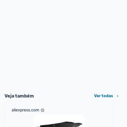
Veja também
Ver todas
aliexpress.com
sho