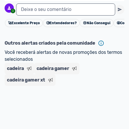
Deixe o seu comentário
0
🚀
Excelente Preço
🧐
Entendedores?
😢
Não Consegui
🤩
Cons
Cancelar
Outros alertas criados pela comunidade
Você receberá alertas de novas promoções dos termos 
selecionados
cadeira
cadeira gamer
cadeira gamer xt