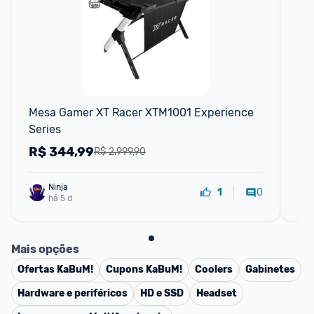
Mesa Gamer XT Racer XTM1001 Experience 
Ca
Series
R$
344,99
R
R$ 2.999,90
Ninja 
0
1
há 5 d
Mais opções
Ofertas
KaBuM!
Cupons
KaBuM!
Coolers
Gabinetes
Hardware e periféricos
HD e SSD
Headset