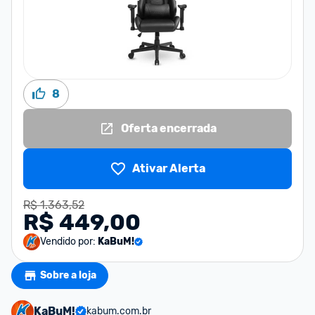
8
Oferta encerrada
Ativar Alerta
R$ 1.363,52
R$ 449,00
Vendido por:
KaBuM!
Sobre a loja
KaBuM!
kabum.com.br