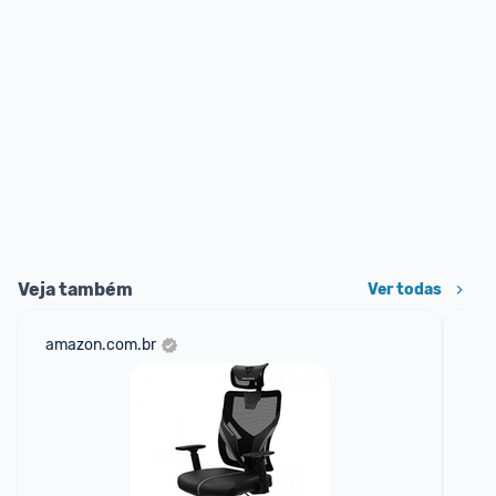
Veja também
Ver todas
amazon.com.br
sho