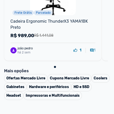
Frete Grátis
Parcelado
Cadeira Ergonomic ThunderX3 YAMA1BK 
Ca
Preto
R$
989,00
R
R$ 1.441,08
joão pedro
1
1
há 2 sem
Mais opções
Ofertas
Mercado Livre
Cupons
Mercado Livre
Coolers
Gabinetes
Hardware e periféricos
HD e SSD
Headset
Impressoras e Multifuncionais