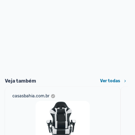
Veja também
Ver todas
casasbahia.com.br
am