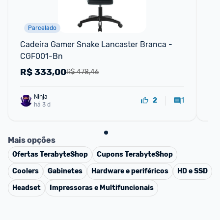
Parcelado
F
Cadeira Gamer Snake Lancaster Branca - 
Ca
CGF001-Bn
CG
R$
333,00
R
R$ 478,46
Ninja 
1
2
há 3 d
Mais opções
Ofertas
TerabyteShop
Cupons
TerabyteShop
Coolers
Gabinetes
Hardware e periféricos
HD e SSD
Headset
Impressoras e Multifuncionais