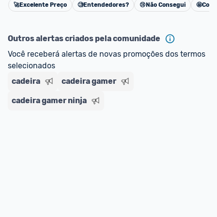
🚀
Excelente Preço
🧐
Entendedores?
😢
Não Consegui
🤩
Cons
Cancelar
Outros alertas criados pela comunidade
Você receberá alertas de novas promoções dos termos 
selecionados
cadeira
cadeira gamer
cadeira gamer ninja