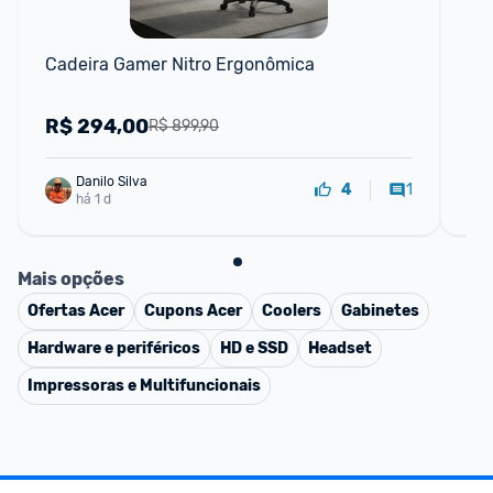
P
Cadeira Gamer Nitro Ergonômica
Ca
CG
R$
294,00
R
R$ 899,90
Danilo Silva
1
4
há 1 d
Mais opções
Ofertas
Acer
Cupons
Acer
Coolers
Gabinetes
Hardware e periféricos
HD e SSD
Headset
Impressoras e Multifuncionais