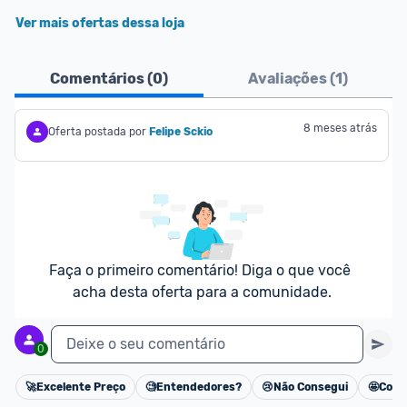
Ver mais ofertas dessa loja
Comentários (
0
)
Avaliações (
1
)
8 meses atrás
Oferta postada por
Felipe Sckio
Faça o primeiro comentário! Diga o que você 
acha desta oferta para a comunidade.
Deixe o seu comentário
0
🚀
Excelente Preço
🧐
Entendedores?
😢
Não Consegui
🤩
Cons
Cancelar