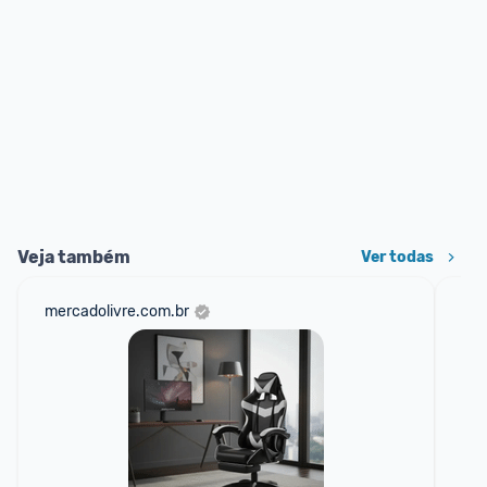
Veja também
Ver todas
mercadolivre.com.br
cas