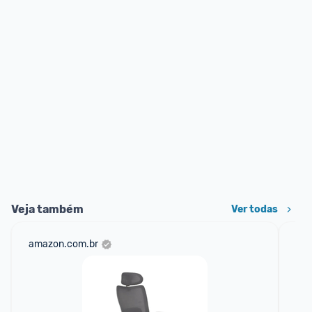
Veja também
Ver todas
amazon.com.br
ali