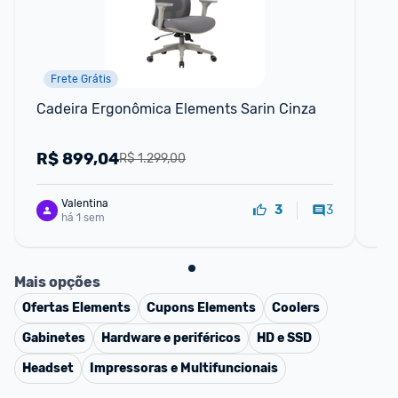
Frete Grátis
Cadeira Ergonômica Elements Sarin Cinza
Cad
Jo
Esc
R$
899,04
R
R$ 1.299,00
Valentina
3
3
há 1 sem
Mais opções
Ofertas
Elements
Cupons
Elements
Coolers
Gabinetes
Hardware e periféricos
HD e SSD
Headset
Impressoras e Multifuncionais