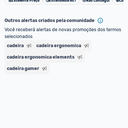
🚀
Excelente Preço
🧐
Entendedores?
😢
Não Consegui
🤩
Cons
Cancelar
Outros alertas criados pela comunidade
Você receberá alertas de novas promoções dos termos 
selecionados
cadeira
cadeira ergonomica
cadeira ergonomica elements
cadeira gamer