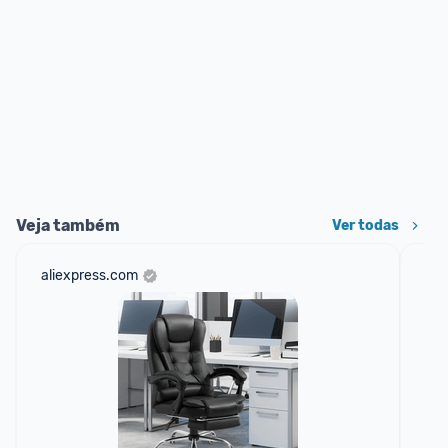
Veja também
Ver todas
aliexpress.com
mer