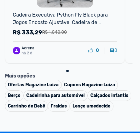
Cadeira Executiva Python Fly Black para 
Ca
Jogos Encosto Ajustável Cadeira de 
Escritório Cadeira de Mobiliário
R$
333,29
R
R$ 1.040,00
Adrena
0
0
há 2 d
Mais opções
Ofertas
Magazine Luiza
Cupons
Magazine Luiza
Berço
Cadeirinha para automóvel
Calçados infantis
Carrinho de Bebê
Fraldas
Lenço umedecido