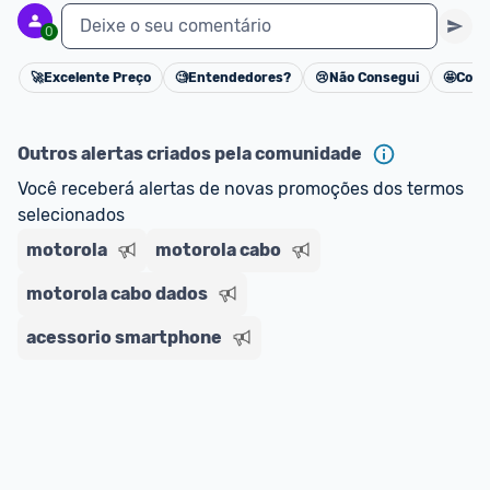
Deixe o seu comentário
0
🚀
Excelente Preço
🧐
Entendedores?
😢
Não Consegui
🤩
Cons
Cancelar
Outros alertas criados pela comunidade
Você receberá alertas de novas promoções dos termos 
selecionados
motorola
motorola cabo
motorola cabo dados
acessorio smartphone