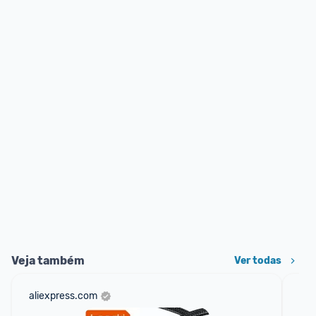
Veja também
Ver todas
aliexpress.com
am