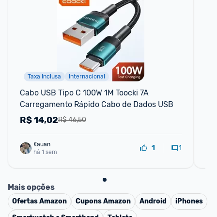
Taxa Inclusa
Internacional
F
Cabo USB Tipo C 100W 1M Toocki 7A 
Ca
Carregamento Rápido Cabo de Dados USB
Tr
Iph
R$
14,02
R
R$ 46,50
Kauan
1
1
há 1 sem
Mais opções
Ofertas
Amazon
Cupons
Amazon
Android
iPhones