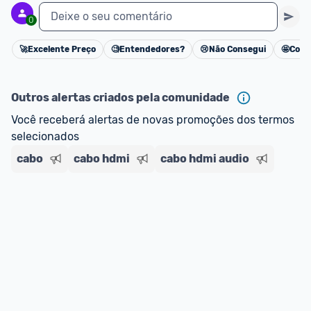
Deixe o seu comentário
0
🚀
Excelente Preço
🧐
Entendedores?
😢
Não Consegui
🤩
Cons
Cancelar
Outros alertas criados pela comunidade
Você receberá alertas de novas promoções dos termos 
selecionados
cabo
cabo hdmi
cabo hdmi audio