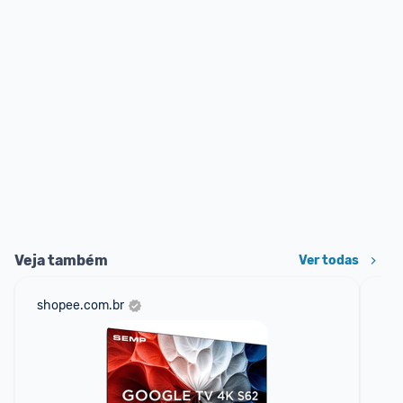
Veja também
Ver todas
shopee.com.br
am