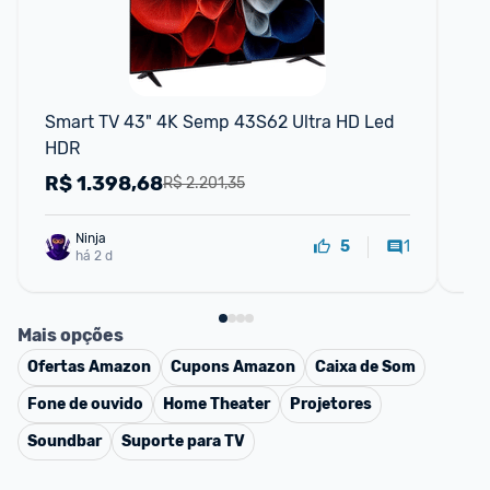
F
Smart TV 43" 4K Semp 43S62 Ultra HD Led 
PH
HDR
HD
R$
1.398,68
R
R$ 2.201,35
Ninja 
1
5
há 2 d
Mais opções
Ofertas
Amazon
Cupons
Amazon
Caixa de Som
Fone de ouvido
Home Theater
Projetores
Soundbar
Suporte para TV