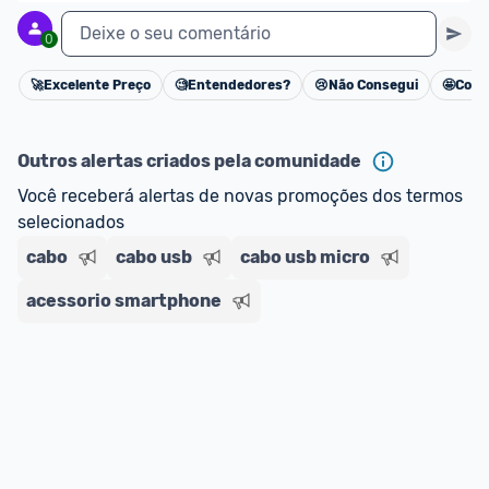
Deixe o seu comentário
0
🚀
Excelente Preço
🧐
Entendedores?
😢
Não Consegui
🤩
Cons
Cancelar
Outros alertas criados pela comunidade
Você receberá alertas de novas promoções dos termos 
selecionados
cabo
cabo usb
cabo usb micro
acessorio smartphone