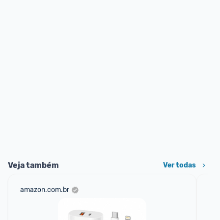
Veja também
Ver todas
amazon.com.br
sho