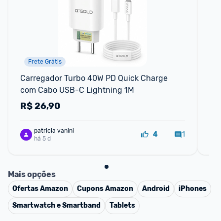
Frete Grátis
Carregador Turbo 40W PD Quick Charge 
Ca
com Cabo USB-C Lightning 1M
Em 
Ca
R$
26,90
R
patricia vanini
1
4
há 5 d
Mais opções
Ofertas
Amazon
Cupons
Amazon
Android
iPhones
Smartwatch e Smartband
Tablets