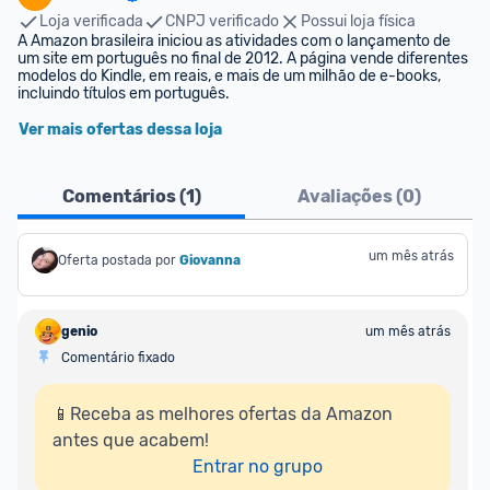
Loja verificada
CNPJ verificado
Possui loja física
A Amazon brasileira iniciou as atividades com o lançamento de 
um site em português no final de 2012. A página vende diferentes 
modelos do Kindle, em reais, e mais de um milhão de e-books, 
incluindo títulos em português.
Ver mais ofertas dessa loja
Comentários (
1
)
Avaliações (
0
)
um mês atrás
Oferta postada por
Giovanna
genio
um mês atrás
Comentário fixado
📱Receba as melhores ofertas da Amazon 
antes que acabem!

Entrar no grupo