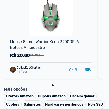
F
Mouse Gamer Warrior Keon 3200DPI 6 
Mo
Botões Ambidestro
US
R$
20,80
R
R$ 91,00
JuliusDasOfertas
0
4
há 1 sem
Mais opções
Ofertas
Amazon
Cupons
Amazon
Cadeira gamer
Coolers
Gabinetes
Hardware e periféricos
HD e SSD