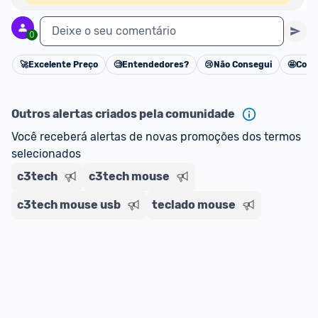
Deixe o seu comentário
0
🚀
Excelente Preço
🧐
Entendedores?
😢
Não Consegui
🤩
Cons
Cancelar
Outros alertas criados pela comunidade
Você receberá alertas de novas promoções dos termos 
selecionados
c3tech
c3tech mouse
c3tech mouse usb
teclado mouse