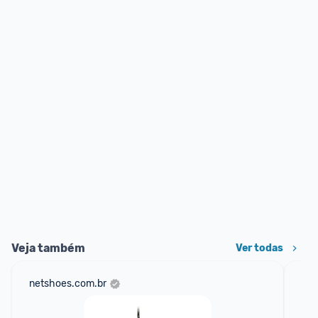
Veja também
Ver todas
netshoes.com.br
am