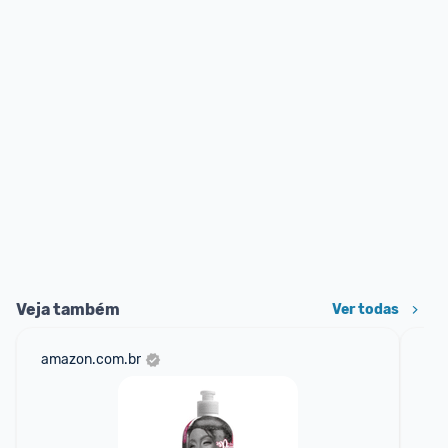
Veja também
Ver todas
amazon.com.br
sho