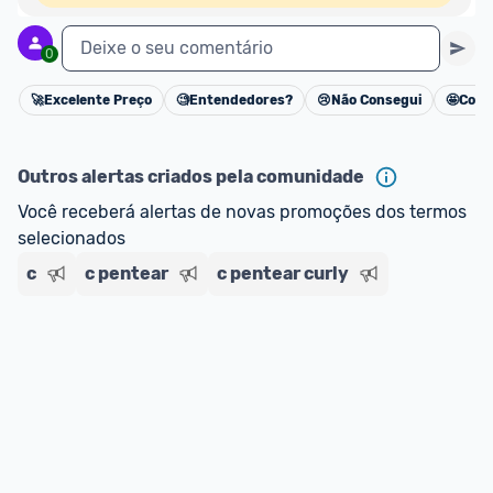
Deixe o seu comentário
0
🚀
Excelente Preço
🧐
Entendedores?
😢
Não Consegui
🤩
Cons
Cancelar
Outros alertas criados pela comunidade
Você receberá alertas de novas promoções dos termos 
selecionados
c
c pentear
c pentear curly