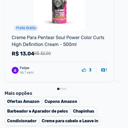
Frete Grátis
F
Creme Para Pentear Soul Power Color Curls 
Cre
High Definition Cream - 500ml
Mu
R$
13,04
R
R$ 32,00
Felipe
1
3
há 1 sem
Mais opções
Ofertas
Amazon
Cupons
Amazon
Barbeador e Aparador de pelos
Chapinhas
Condicionador
Creme para cabelo e Leave in