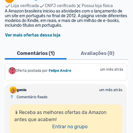
Loja verificada
CNPJ verificado
Possui loja física
A Amazon brasileira iniciou as atividades com o lançamento de 
um site em português no final de 2012. A página vende diferentes 
modelos do Kindle, em reais, e mais de um milhão de e-books, 
incluindo títulos em português.
Ver mais ofertas dessa loja
Comentários (
1
)
Avaliações (
0
)
um mês atrás
Oferta postada por
Felipe Andre
genio
um mês atrás
Comentário fixado
📱Receba as melhores ofertas da Amazon 
antes que acabem!

Entrar no grupo