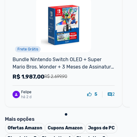
Frete Grátis
Bundle Nintendo Switch OLED + Super 
Co
Mario Bros. Wonder + 3 Meses de Assinatura 
Br
Nintendo Switch Online
R$
1.987,00
R
R$ 2.699,90
Felipe
2
5
há 2 d
Mais opções
Ofertas
Amazon
Cupons
Amazon
Jogos de PC