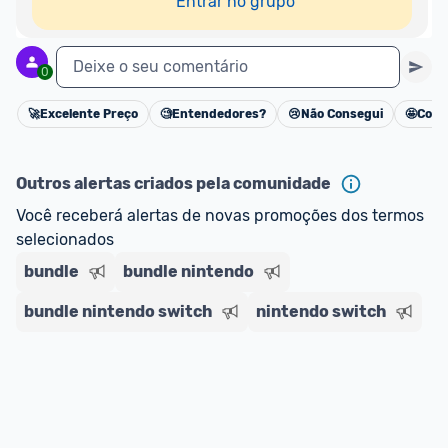
Entrar no grupo
Deixe o seu comentário
0
🚀
Excelente Preço
🧐
Entendedores?
😢
Não Consegui
🤩
Cons
Cancelar
Outros alertas criados pela comunidade
Você receberá alertas de novas promoções dos termos 
selecionados
bundle
bundle nintendo
bundle nintendo switch
nintendo switch