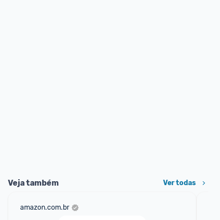
Veja também
Ver todas
amazon.com.br
mer