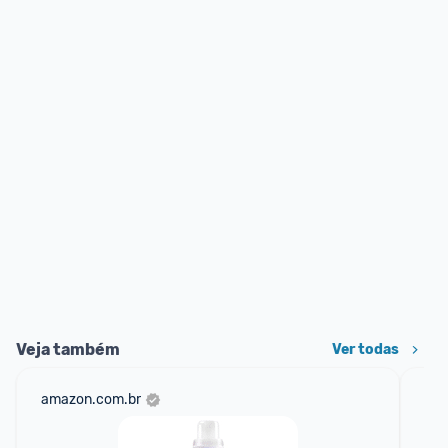
Veja também
Ver todas
amazon.com.br
mer