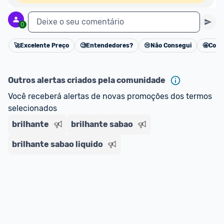
Deixe o seu comentário
0
🚀
Excelente Preço
🧐
Entendedores?
😢
Não Consegui
🤩
Cons
Cancelar
Outros alertas criados pela comunidade
Você receberá alertas de novas promoções dos termos 
selecionados
brilhante
brilhante sabao
brilhante sabao liquido