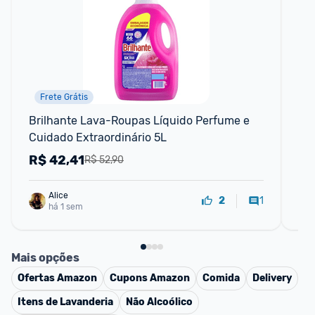
Frete Grátis
Brilhante Lava-Roupas Líquido Perfume e 
Bri
Cuidado Extraordinário 5L
lit
R$
42,41
R
R$ 52,90
Alice
1
2
há 1 sem
Mais opções
Ofertas
Amazon
Cupons
Amazon
Comida
Delivery
Itens de Lavanderia
Não Alcoólico