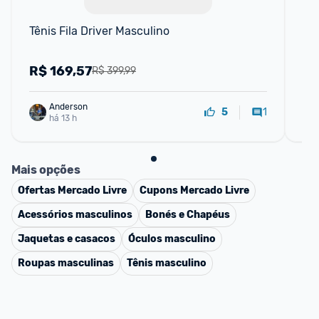
Tênis Fila Driver Masculino
Tê
R$
169,57
R
R$ 399,99
Anderson
1
5
há 13 h
Mais opções
Ofertas
Mercado Livre
Cupons
Mercado Livre
Acessórios masculinos
Bonés e Chapéus
Jaquetas e casacos
Óculos masculino
Roupas masculinas
Tênis masculino