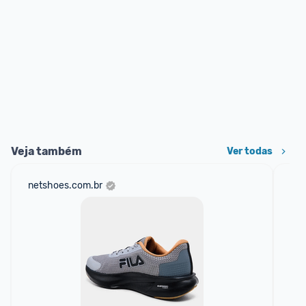
Veja também
Ver todas
netshoes.com.br
mer