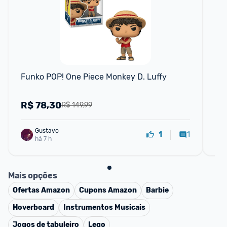
F
Funko POP! One Piece Monkey D. Luffy
Bo
Ho
R$
78,30
R
R$ 149,99
Gustavo
1
1
há 7 h
Mais opções
Ofertas
Amazon
Cupons
Amazon
Barbie
Hoverboard
Instrumentos Musicais
Jogos de tabuleiro
Lego