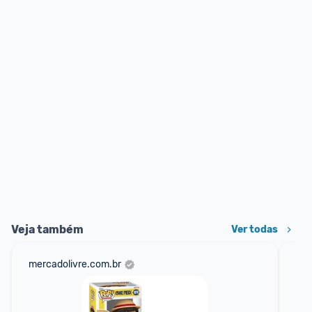
Veja também
Ver todas
mercadolivre.com.br
am