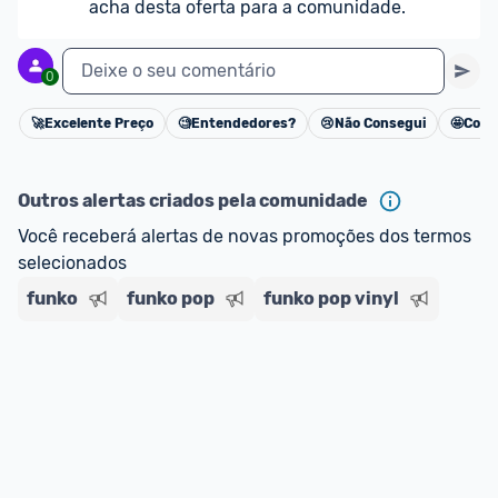
acha desta oferta para a comunidade.
Deixe o seu comentário
0
🚀
Excelente Preço
🧐
Entendedores?
😢
Não Consegui
🤩
Cons
Cancelar
Outros alertas criados pela comunidade
Você receberá alertas de novas promoções dos termos 
selecionados
funko
funko pop
funko pop vinyl