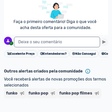
Faça o primeiro comentário! Diga o que você 
acha desta oferta para a comunidade.
Deixe o seu comentário
0
🚀
Excelente Preço
🧐
Entendedores?
😢
Não Consegui
🤩
Cons
Cancelar
Outros alertas criados pela comunidade
Você receberá alertas de novas promoções dos termos 
selecionados
funko
funko pop
funko pop filmes