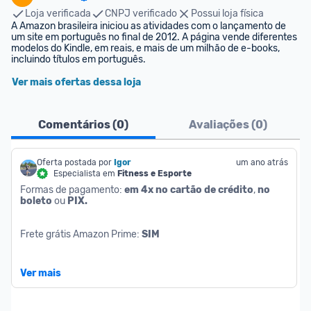
Loja verificada
CNPJ verificado
Possui loja física
A Amazon brasileira iniciou as atividades com o lançamento de 
um site em português no final de 2012. A página vende diferentes 
modelos do Kindle, em reais, e mais de um milhão de e-books, 
incluindo títulos em português.
Ver mais ofertas dessa loja
Comentários (
0
)
Avaliações (
0
)
Oferta postada por
Igor
um ano atrás
Especialista em
Fitness e Esporte
Formas de pagamento: 
em 4x no cartão de crédito
, 
no 
boleto
 ou 
PIX.
Frete grátis Amazon Prime: 
SIM
Ver mais
Atenção:
 Os 
tributos de importação
 estão incluídos. Você 
não terá custos extras.