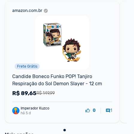
amazon.com.br
mer
Frete Grátis
Candide Boneco Funko POP! Tanjiro 
Bo
Respiração do Sol Demon Slayer - 12 cm
Mo
R$
89,65
R
R$ 149,99
Imperador Kuzco
1
0
há 5 d