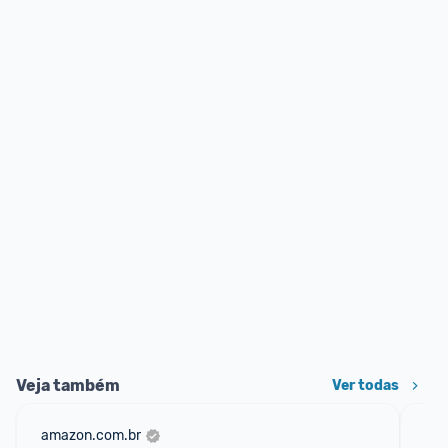
Veja também
Ver todas
amazon.com.br
mag