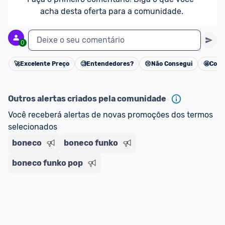
acha desta oferta para a comunidade.
Deixe o seu comentário
0
🚀
Excelente Preço
🧐
Entendedores?
😢
Não Consegui
🤩
Cons
Cancelar
Outros alertas criados pela comunidade
Você receberá alertas de novas promoções dos termos 
selecionados
boneco
boneco funko
boneco funko pop