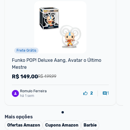
Frete Grátis
Funko POP! Deluxe Aang, Avatar o Último 
Bo
Mestre
Sh
R$
149,00
R
R$ 499,99
Romulo Ferreira
1
2
há 1 sem
Mais opções
Ofertas
Amazon
Cupons
Amazon
Barbie