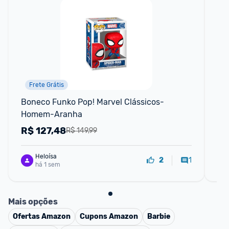
Frete Grátis
Boneco Funko Pop! Marvel Clássicos- 
Moc
Homem-Aranha
R$
127,48
R
R$ 149,99
Heloísa
1
2
há 1 sem
Mais opções
Ofertas
Amazon
Cupons
Amazon
Barbie