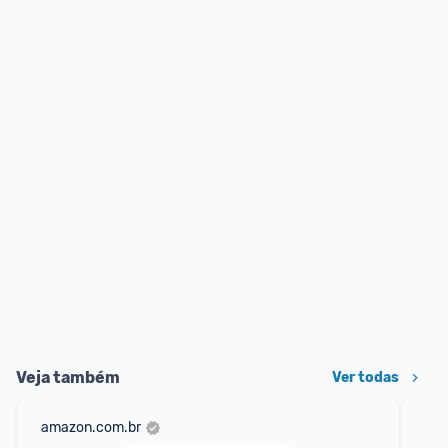
Veja também
Ver todas
amazon.com.br
net