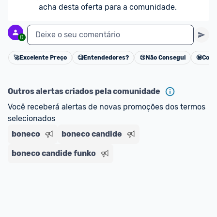
acha desta oferta para a comunidade.
Deixe o seu comentário
0
🚀
Excelente Preço
🧐
Entendedores?
😢
Não Consegui
🤩
Cons
Cancelar
Outros alertas criados pela comunidade
Você receberá alertas de novas promoções dos termos 
selecionados
boneco
boneco candide
boneco candide funko