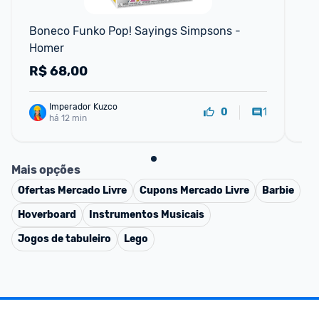
F
Boneco Funko Pop! Sayings Simpsons - 
Fu
Homer
Me
R$
68,00
R
Imperador Kuzco
1
0
há 12 min
Mais opções
Ofertas
Mercado Livre
Cupons
Mercado Livre
Barbie
Hoverboard
Instrumentos Musicais
Jogos de tabuleiro
Lego