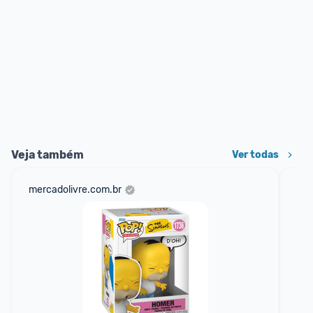
Veja também
Ver todas
mercadolivre.com.br
am