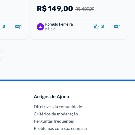
R$
149,00
R$ 499,99
Romulo Ferreira
1
1
2
2
há 3 d
o
Artigos de Ajuda
Diretrizes da comunidade
Critérios de moderação
Perguntas frequentes
Problemas com sua compra?