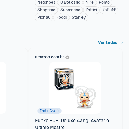
Netshoes
O Boticario
Nike
Ponto
Shoptime
Submarino
Zattini
KaBuM!
Pichau
iFood!
Stanley
Ver todas
amazon.com.br
Frete Grátis
Funko POP! Deluxe Aang, Avatar o 
Último Mestre