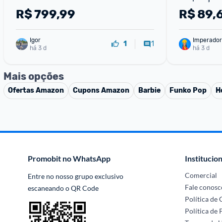
34 cm
cm
R$
799,99
R$
89,
Igor
Imperador
1
1
há 3 d
há 3 d
Mais opções
Ofertas
Amazon
Cupons
Amazon
Barbie
Funko Pop
H
Promobit no WhatsApp
Institucion
Comercial
Entre no nosso grupo exclusivo 
Fale conosc
escaneando o QR Code
Política de
Política de 