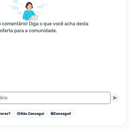
o comentário! Diga o que você acha desta 
oferta para a comunidade.
ário
ores?
😢
Não Consegui
🤩
Consegui!
Cancelar