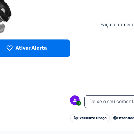
Faça o primeir
Ativar Alerta
Deixe o seu coment
0
🚀
Excelente Preço
🧐
Entended