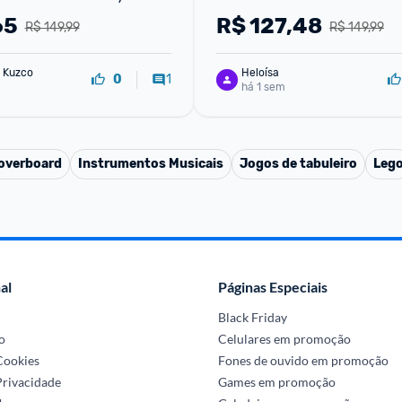
65
R$
127,48
R$ 149,99
R$ 149,99
 Kuzco
Heloísa
1
0
há 1 sem
overboard
Instrumentos Musicais
Jogos de tabuleiro
Leg
al
Páginas Especiais
Black Friday
o
Celulares em promoção
 Cookies
Fones de ouvido em promoção
Privacidade
Games em promoção