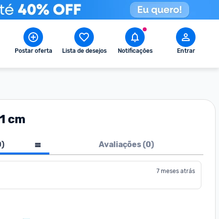
Postar oferta
Lista de desejos
Notificações
Entrar
11 cm
0
)
Avaliações (
0
)
7 meses atrás