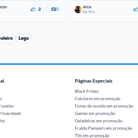
atan
Alice
0
2
há 19 h
uleiro
Lego
al
Páginas Especiais
Black Friday
o
Celulares em promoção
 Cookies
Fones de ouvido em promoção
Privacidade
Games em promoção
Uso
Geladeiras em promoção
Fralda Pampers em promoção
TVs em promoção