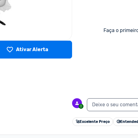
Faça o primeir
Ativar Alerta
Deixe o seu coment
0
🚀
Excelente Preço
🧐
Entended