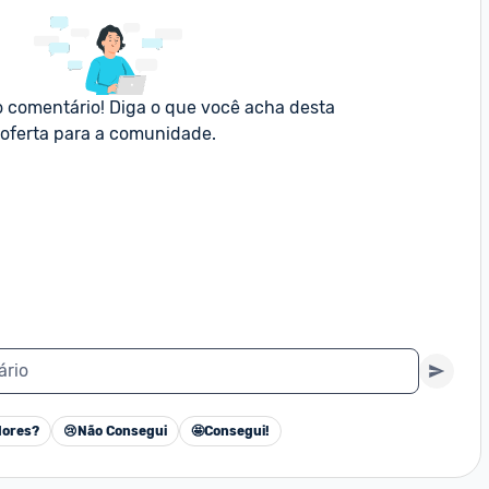
o comentário! Diga o que você acha desta 
oferta para a comunidade.
ário
ores?
😢
Não Consegui
🤩
Consegui!
Cancelar