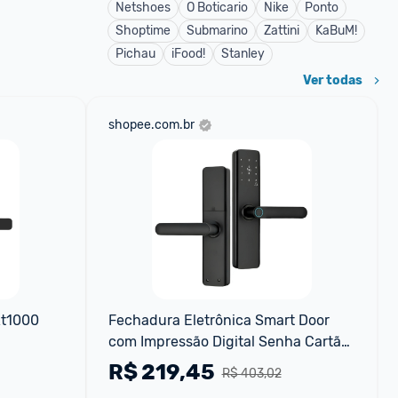
Netshoes
O Boticario
Nike
Ponto
Shoptime
Submarino
Zattini
KaBuM!
Pichau
iFood!
Stanley
Ver todas
shopee.com.br
t1000 
Fechadura Eletrônica Smart Door 
com Impressão Digital Senha Cartão 
NFC e Chave Mecânica
R$
219,45
R$ 403,02