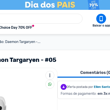
Baixar o app
Choice Day 70% OFF
ão: Daemon Targaryen -...
mon Targaryen - #05
Comentários (
Oferta postada por
Ellen Sant
Formas de pagamento: 
em 3x n