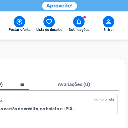
Postar oferta
Lista de desejos
Notificações
Entrar
0
)
Avaliações (
0
)
um ano atrás
os
o cartão de crédito
, 
no boleto
 ou 
PIX.