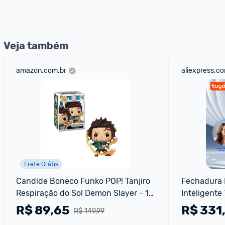
Veja também
amazon.com.br
aliexpress.c
Frete Grátis
Candide Boneco Funko POP! Tanjiro 
Fechadura E
Respiração do Sol Demon Slayer - 12 
Inteligente
cm
R$
89,65
R$
331
R$ 149,99