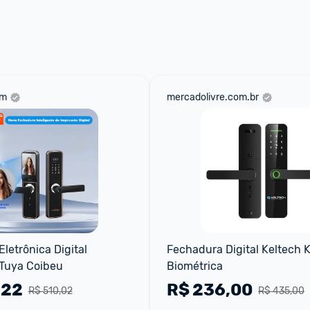
om
mercadolivre.com.br
letrônica Digital 
Fechadura Digital Keltech K
 Tuya Coibeu
Biométrica
,22
R$
236,00
R$ 510,02
R$ 435,00