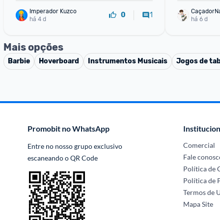
Imperador Kuzco
CaçadorN
1
0
há 4 d
há 6 d
Mais opções
Barbie
Hoverboard
Instrumentos Musicais
Jogos de tab
Promobit no WhatsApp
Institucion
Comercial
Entre no nosso grupo exclusivo 
Fale conosc
escaneando o QR Code
Política de
Política de 
Termos de 
Mapa Site