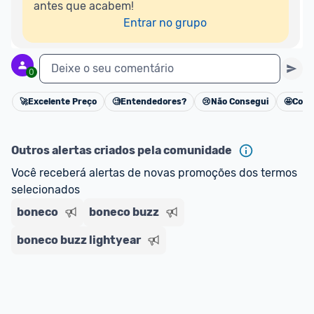
antes que acabem!

Entrar no grupo
Deixe o seu comentário
0
🚀
Excelente Preço
🧐
Entendedores?
😢
Não Consegui
🤩
Cons
Cancelar
Outros alertas criados pela comunidade
Você receberá alertas de novas promoções dos termos 
selecionados
boneco
boneco buzz
boneco buzz lightyear