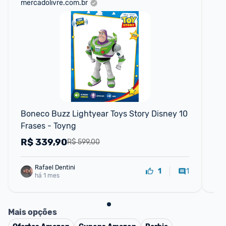
mercadolivre.com.br
am
Boneco Buzz Lightyear Toys Story Disney 10 
LE
Frases - Toyng
de 
R$
339,90
R
R$ 599,00
Rafael Dentini
1
1
há 1 mes
Mais opções