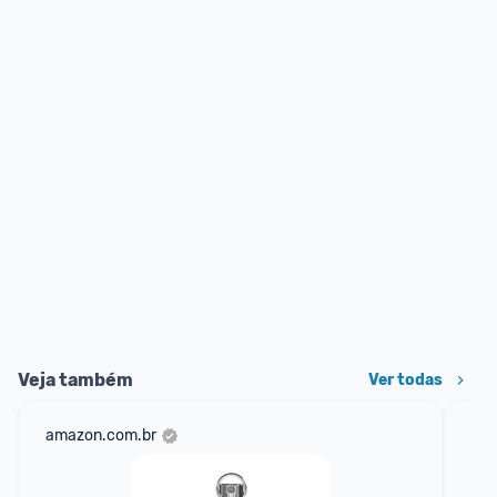
Veja também
Ver todas
amazon.com.br
ali