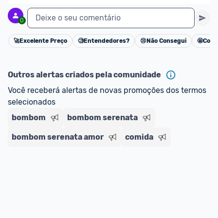
Deixe o seu comentário
0
🚀
Excelente Preço
🧐
Entendedores?
😢
Não Consegui
🤩
Cons
Cancelar
Outros alertas criados pela comunidade
Você receberá alertas de novas promoções dos termos 
selecionados
bombom
bombom serenata
bombom serenata amor
comida