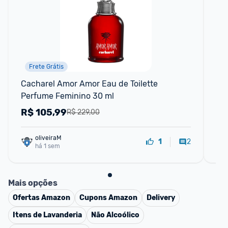
Frete Grátis
Cacharel Amor Amor Eau de Toilette 
Pis
Perfume Feminino 30 ml
pre
ch
R$
105,99
R
R$ 229,00
oliveiraM
2
1
há 1 sem
Mais opções
Ofertas
Amazon
Cupons
Amazon
Delivery
Itens de Lavanderia
Não Alcoólico