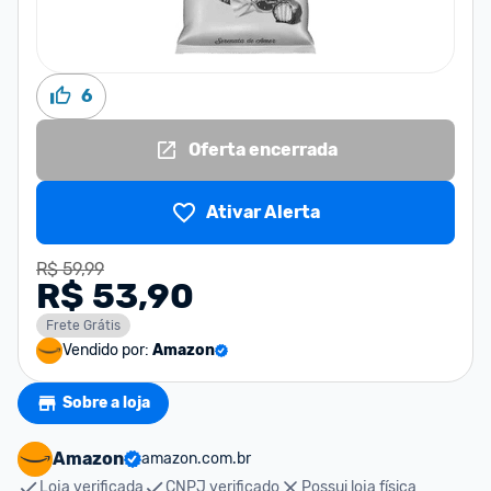
6
Oferta encerrada
Ativar Alerta
R$ 59,99
R$ 53,90
Frete Grátis
Vendido por:
Amazon
Sobre a loja
Amazon
amazon.com.br
Loja verificada
CNPJ verificado
Possui loja física