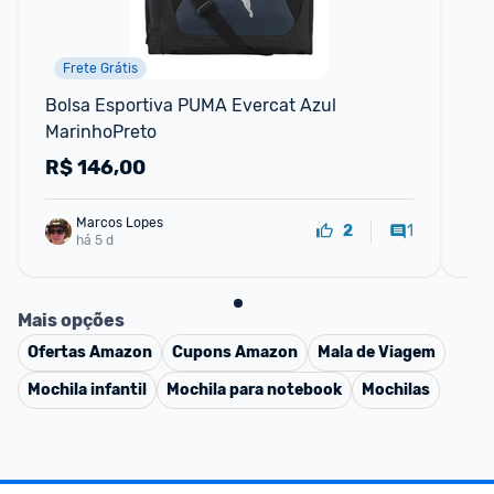
Frete Grátis
Bolsa Esportiva PUMA Evercat Azul 
Pal
MarinhoPreto
esp
ch
R$
146,00
R
Marcos Lopes
1
2
há 5 d
Mais opções
Ofertas
Amazon
Cupons
Amazon
Mala de Viagem
Mochila infantil
Mochila para notebook
Mochilas