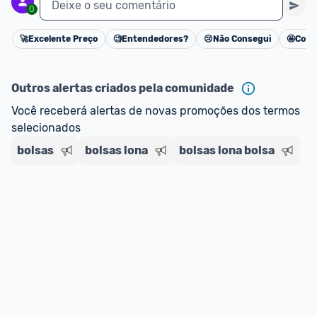
Deixe o seu comentário
0
🚀
Excelente Preço
🧐
Entendedores?
😢
Não Consegui
🤩
Cons
Cancelar
Outros alertas criados pela comunidade
Você receberá alertas de novas promoções dos termos 
selecionados
bolsas
bolsas lona
bolsas lona bolsa