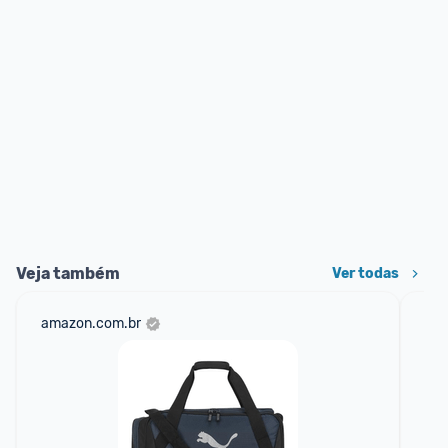
Veja também
Ver todas
amazon.com.br
ali