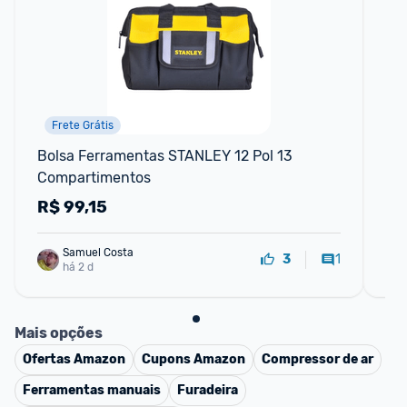
Frete Grátis
Bolsa Ferramentas STANLEY 12 Pol 13 
Bo
Compartimentos
Az
R$
99,15
R
Samuel Costa
1
3
há 2 d
Mais opções
Ofertas
Amazon
Cupons
Amazon
Compressor de ar
Ferramentas manuais
Furadeira