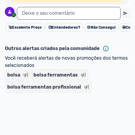
Deixe o seu comentário
0
🚀
Excelente Preço
🧐
Entendedores?
😢
Não Consegui
🤩
Cons
Cancelar
Outros alertas criados pela comunidade
Você receberá alertas de novas promoções dos termos 
selecionados
bolsa
bolsa ferramentas
bolsa ferramentas profissional