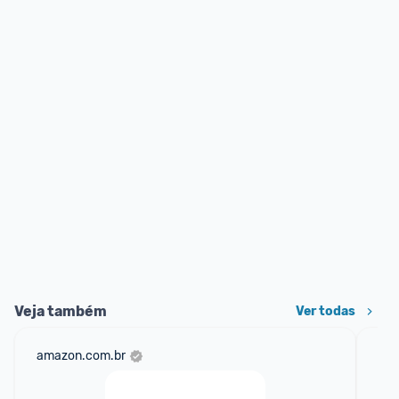
Veja também
Ver todas
amazon.com.br
mer