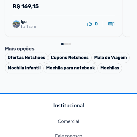
Transversal Compartimento Lateral Bolsa Ac
R$
169,15
R
Igor
1
0
há 1 sem
Mais opções
Ofertas
Netshoes
Cupons
Netshoes
Mala de Viagem
Mochila infantil
Mochila para notebook
Mochilas
Institucional
Comercial
Fale conosco