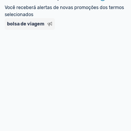
regras do cartão N Card, 
clique aqui
.
Você receberá alertas de novas promoções dos termos 
Entrega Expressa
: A partir de 2 dias úteis.* 
selecionados
*Confira 
aqui
 as regras e condições!
bolsa de viagem