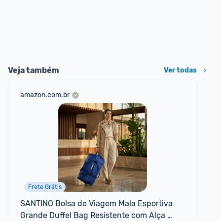
Veja também
Ver todas
amazon.com.br
mer
Frete Grátis
SANTINO Bolsa de Viagem Mala Esportiva 
Bo
Grande Duffel Bag Resistente com Alça 
Re