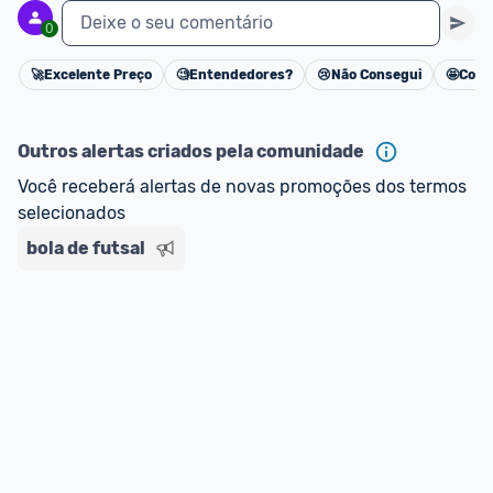
Deixe o seu comentário
0
🚀
Excelente Preço
🧐
Entendedores?
😢
Não Consegui
🤩
Cons
Cancelar
Outros alertas criados pela comunidade
Você receberá alertas de novas promoções dos termos 
selecionados
bola de futsal