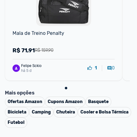
Mala de Treino Penalty
Bo
R$
71,91
R
R$ 159,90
Felipe Sckio
0
1
há 5 d
Mais opções
Ofertas
Amazon
Cupons
Amazon
Basquete
Bicicleta
Camping
Chuteira
Cooler e Bolsa Térmica
Futebol