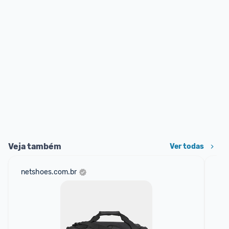
Veja também
Ver todas
netshoes.com.br
mer