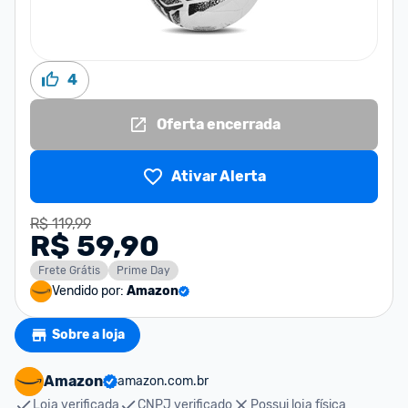
4
Oferta encerrada
Ativar Alerta
R$ 119,99
R$ 59,90
Frete Grátis
Prime Day
Vendido por:
Amazon
Sobre a loja
Amazon
amazon.com.br
Loja verificada
CNPJ verificado
Possui loja física