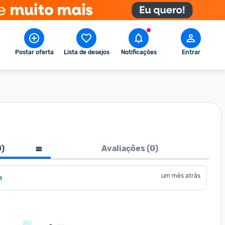
Postar oferta
Lista de desejos
Notificações
Entrar
0
)
Avaliações (
0
)
um mês atrás
o