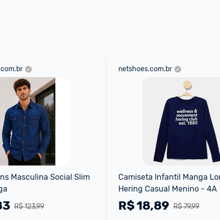
aqui
 as regras e condições!
.com.br
netshoes.com.br
s Masculina Social Slim 
Camiseta Infantil Manga Lo
ga
Hering Casual Menino - 4A
83
R$
18,89
R$ 123,99
R$ 79,99