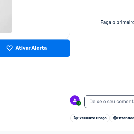
Faça o primeir
Ativar Alerta
Deixe o seu coment
0
🚀
Excelente Preço
🧐
Entended