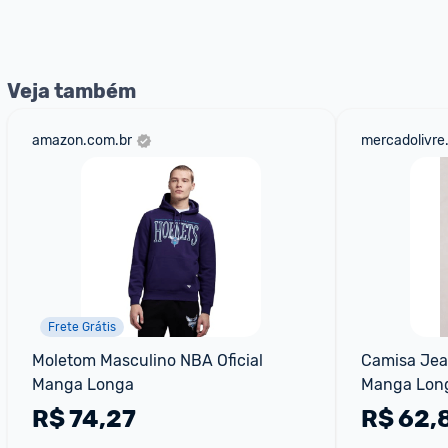
Entrega Expressa
: A partir de 2 dias úteis.* *Confira 
Veja também
amazon.com.br
mercadolivre
Frete Grátis
Moletom Masculino NBA Oficial 
Camisa Jean
Manga Longa
Manga Lon
R$
74,27
R$
62,