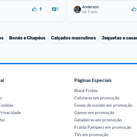
Anderson
1
1
há 3 sem
os
Bonés e Chapéus
Calçados masculinos
Jaquetas e casa
al
Páginas Especiais
Black Friday
o
Celulares em promoção
 Cookies
Fones de ouvido em promoção
Privacidade
Games em promoção
Uso
Geladeiras em promoção
Fralda Pampers em promoção
TVs em promoção