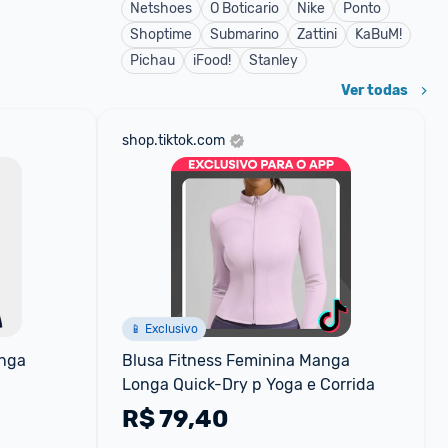
Netshoes
O Boticario
Nike
Ponto
Shoptime
Submarino
Zattini
KaBuM!
Pichau
iFood!
Stanley
Ver todas
shop.tiktok.com
📱 Exclusivo
nga 
Blusa Fitness Feminina Manga 
Longa Quick-Dry p Yoga e Corrida
R$
79,40