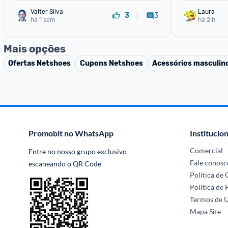
Valter Silva
Laura
3
3
há 1 sem
há 2 h
Mais opções
Ofertas
Netshoes
Cupons
Netshoes
Acessórios masculin
Promobit no WhatsApp
Institucion
Comercial
Entre no nosso grupo exclusivo 
Fale conosc
escaneando o QR Code
Política de
Política de 
Termos de 
Mapa Site