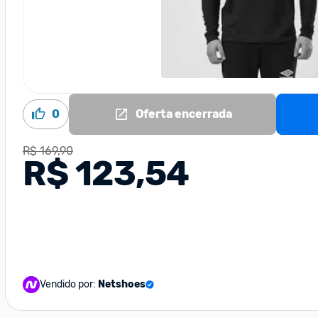
0
Oferta encerrada
R$ 169,90
R$ 123,54
Vendido por:
Netshoes