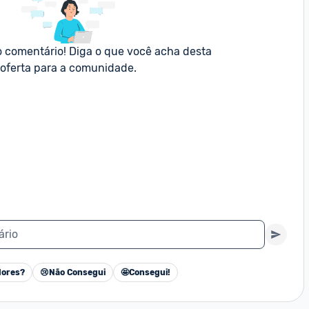
o comentário! Diga o que você acha desta 
oferta para a comunidade.
ário
ores?
😢
Não Consegui
🤩
Consegui!
Cancelar