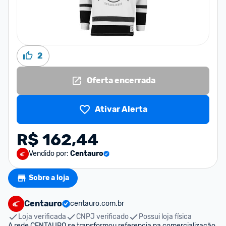
2
Oferta encerrada
Ativar Alerta
R$ 162,44
Vendido por:
Centauro
Sobre a loja
Centauro
centauro.com.br
Loja verificada
CNPJ verificado
Possui loja física
A rede CENTAURO se transformou referencia na comercialização 