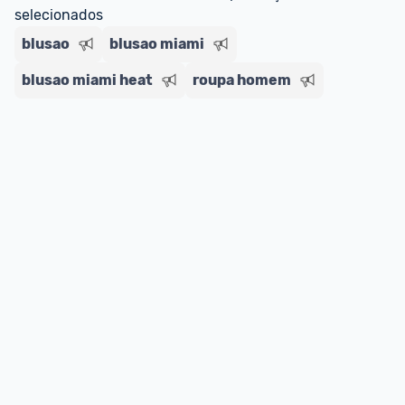
selecionados
blusao
blusao miami
blusao miami heat
roupa homem