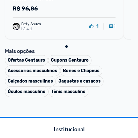
R$
96,86
R
Bety Souza
1
1
há 4 d
Mais opções
Ofertas
Centauro
Cupons
Centauro
Acessórios masculinos
Bonés e Chapéus
Calçados masculinos
Jaquetas e casacos
Óculos masculino
Tênis masculino
Institucional