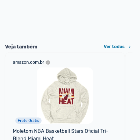
Veja também
Ver todas
amazon.com.br
net
Frete Grátis
Moletom NBA Basketball Stars Oficial Tri-
Ca
Blend Miami Heat
Ma