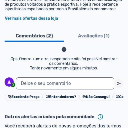
de produtos voltados a prática esportiva. Hoje a rede pertence 
lojas fisicas espalhadas por todo o Brasil além do ecommerce.
Ver mais ofertas dessa loja
Comentários (
2
)
Avaliações (
1
)
Ops! Ocorreu um erro inesperado e não foi possível mostrar 
os comentários. 

Tente novamente em alguns minutos.
Deixe o seu comentário
0
🚀
Excelente Preço
🧐
Entendedores?
😢
Não Consegui
🤩
Cons
Cancelar
Outros alertas criados pela comunidade
Você receberá alertas de novas promoções dos termos 