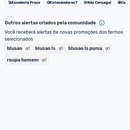
🚀
Excelente Preço
🧐
Entendedores?
😢
Não Consegui
🤩
Cons
Cancelar
Outros alertas criados pela comunidade
Você receberá alertas de novas promoções dos termos 
selecionados
blusao
blusao ls
blusao ls puma
roupa homem