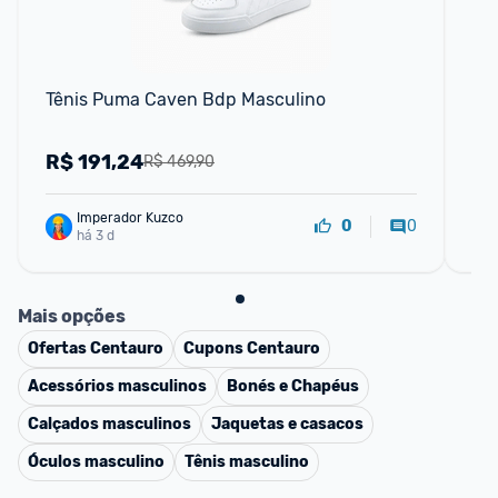
F
Tênis Puma Caven Bdp Masculino
Pu
R$
191,24
R
R$ 469,90
Imperador Kuzco
0
0
há 3 d
Mais opções
Ofertas
Centauro
Cupons
Centauro
Acessórios masculinos
Bonés e Chapéus
Calçados masculinos
Jaquetas e casacos
Óculos masculino
Tênis masculino