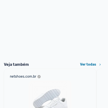
Veja também
Ver todas
netshoes.com.br
am