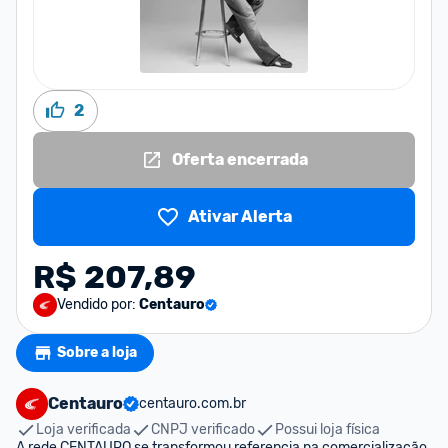
2
Oferta encerrada
Ativar Alerta
R$ 207,89
Vendido por:
Centauro
Sobre a loja
Centauro
centauro.com.br
Loja verificada
CNPJ verificado
Possui loja física
A rede CENTAURO se transformou referencia na comercialização 