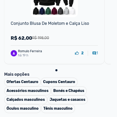
Conjunto Blusa De Moletom e Calça Liso
Sho
po
R$
62,00
R
R$ 198,00
Romulo Ferreira
1
2
há 19 h
Mais opções
Ofertas
Centauro
Cupons
Centauro
Acessórios masculinos
Bonés e Chapéus
Calçados masculinos
Jaquetas e casacos
Óculos masculino
Tênis masculino