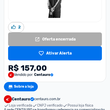
2
Oferta encerrada
Ativar Alerta
R$ 157,00
Vendido por:
Centauro
Sobre a loja
Centauro
centauro.com.br
Loja verificada
CNPJ verificado
Possui loja física
A rede CENTAURO se transformou referencia na comercialização 