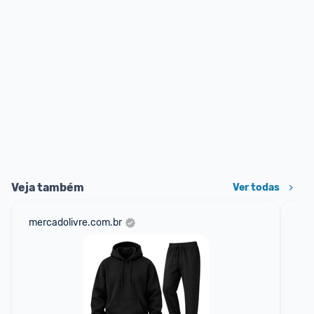
Veja também
Ver todas
mercadolivre.com.br
net