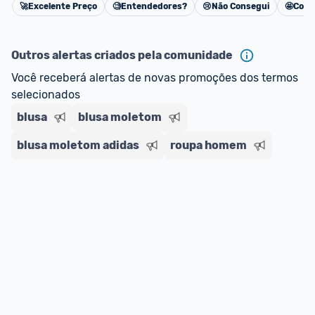
🚀
Excelente Preço
🧐
Entendedores?
😢
Não Consegui
🤩
Cons
Cancelar
Outros alertas criados pela comunidade
Você receberá alertas de novas promoções dos termos 
selecionados
blusa
blusa moletom
blusa moletom adidas
roupa homem