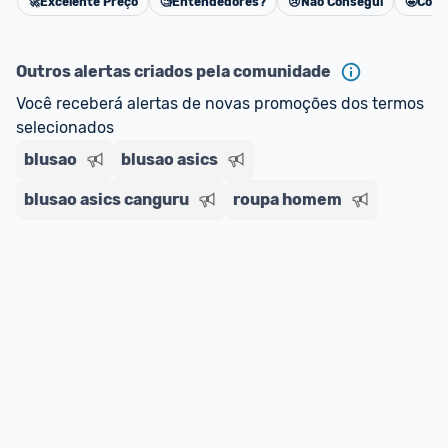
🚀
Excelente Preço
🧐
Entendedores?
😢
Não Consegui
🤩
Cons
Cancelar
Outros alertas criados pela comunidade
Você receberá alertas de novas promoções dos termos 
selecionados
blusao
blusao asics
blusao asics canguru
roupa homem