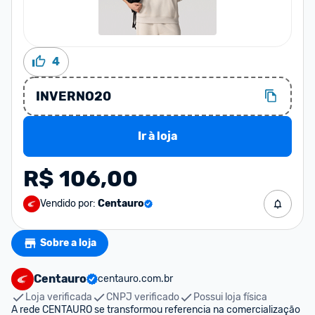
4
INVERNO20
Ir à loja
R$ 106,00
Vendido por:
Centauro
Sobre a loja
Centauro
centauro.com.br
Loja verificada
CNPJ verificado
Possui loja física
A rede CENTAURO se transformou referencia na comercialização 