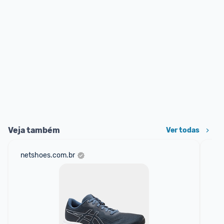
Veja também
Ver todas
netshoes.com.br
mer