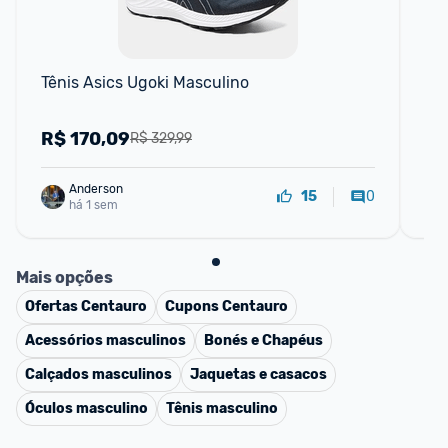
Tênis Asics Ugoki Masculino
Tê
R$
170,09
R
R$ 329,99
Anderson
0
15
há 1 sem
Mais opções
Ofertas
Centauro
Cupons
Centauro
Acessórios masculinos
Bonés e Chapéus
Calçados masculinos
Jaquetas e casacos
Óculos masculino
Tênis masculino