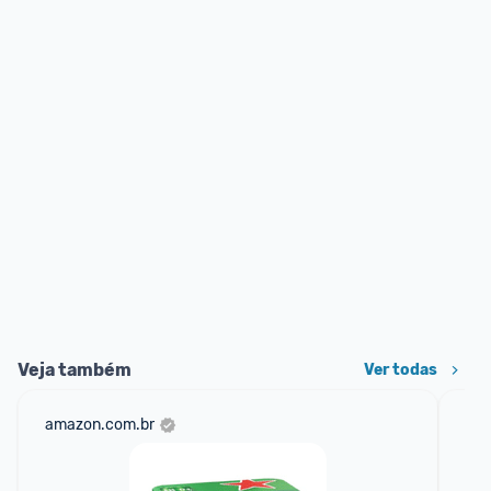
Veja também
Ver todas
amazon.com.br
sho