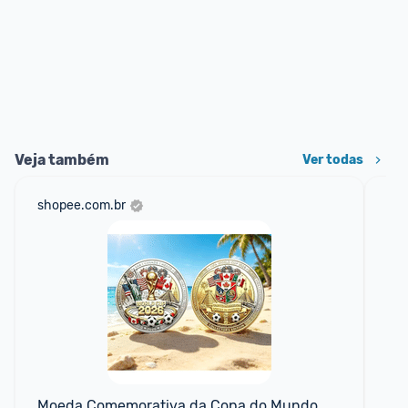
Veja também
Ver todas
shopee.com.br
mer
Moeda Comemorativa da Copa do Mundo 
Ki