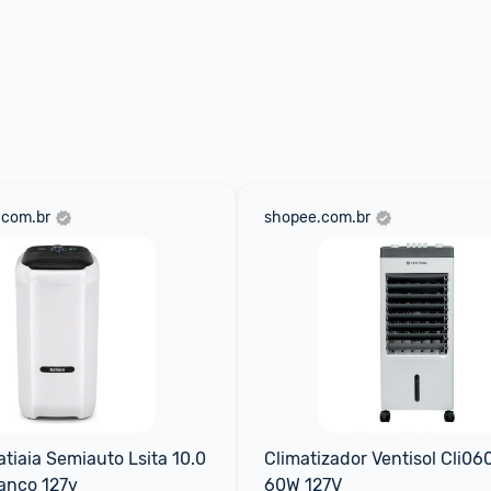
.com.br
shopee.com.br
tiaia Semiauto Lsita 10.0 
Climatizador Ventisol Cli0601
anco 127v
60W 127V