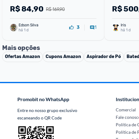
R$
84,90
R$
500
R$ 169,90
Edson Silva
Iris
1
3
há 1 d
há 1 d
Mais opções
Ofertas
Amazon
Cupons
Amazon
Aspirador de Pó
Bated
Promobit no WhatsApp
Institucion
Comercial
Entre no nosso grupo exclusivo 
Fale conosc
escaneando o QR Code
Política de
Política de 