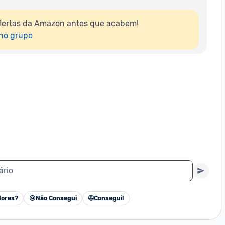
fertas da Amazon antes que acabem!

 no grupo
ário
ores?
😢
Não Consegui
🤩
Consegui!
Cancelar