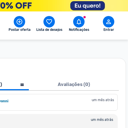
Postar oferta
Lista de desejos
Notificações
Entrar
1
)
Avaliações (
0
)
um mês atrás
onni
um mês atrás