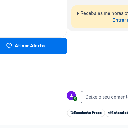
📱Receba as melhores o
Entrar
Ativar Alerta
Deixe o seu coment
0
🚀
Excelente Preço
🧐
Entended