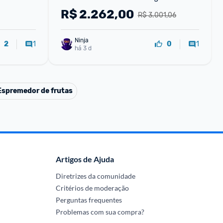
NR-BT41PD2WA 127V - 110V
R$
2.262,00
R$ 3.001,06
Ninja 
1
1
2
0
há 3 d
Espremedor de frutas
Artigos de Ajuda
Diretrizes da comunidade
Critérios de moderação
Perguntas frequentes
Problemas com sua compra?