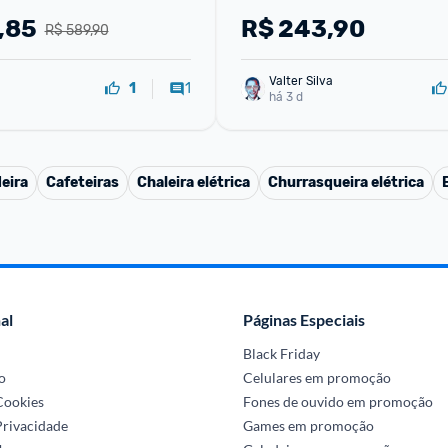
,85
R$
243,90
R$ 589,90
Valter Silva
1
1
há 3 d
eira
Cafeteiras
Chaleira elétrica
Churrasqueira elétrica
al
Páginas Especiais
Black Friday
o
Celulares em promoção
 Cookies
Fones de ouvido em promoção
Privacidade
Games em promoção