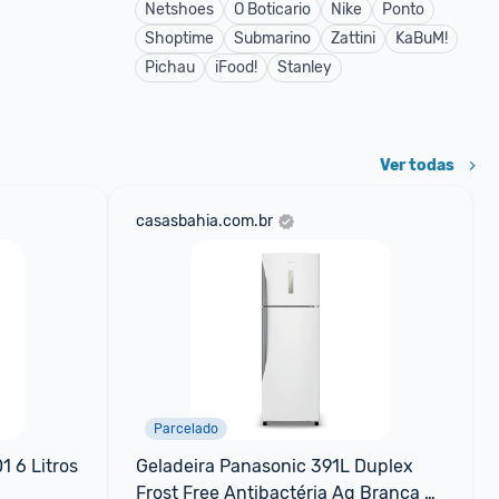
Netshoes
O Boticario
Nike
Ponto
Shoptime
Submarino
Zattini
KaBuM!
Pichau
iFood!
Stanley
Ver todas
casasbahia.com.br
Parcelado
 6 Litros 
Geladeira Panasonic 391L Duplex 
Frost Free Antibactéria Ag Branca 