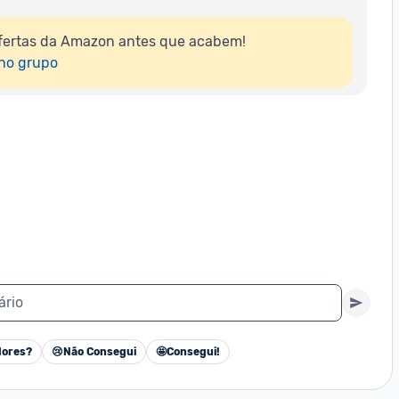
fertas da Amazon antes que acabem!

 no grupo
ário
ores?
😢
Não Consegui
🤩
Consegui!
Cancelar