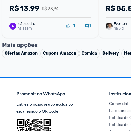
R$
13,99
R$
85,
R$ 38,34
joão pedro
Everton
1
1
há 1 sem
há 3 d
Mais opções
Ofertas
Amazon
Cupons
Amazon
Comida
Delivery
Ite
Promobit no WhatsApp
Institucion
Comercial
Entre no nosso grupo exclusivo 
Fale conosc
escaneando o QR Code
Política de
Política de 