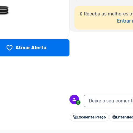
📱Receba as melhores o
Entrar
Ativar Alerta
Deixe o seu coment
0
🚀
Excelente Preço
🧐
Entended