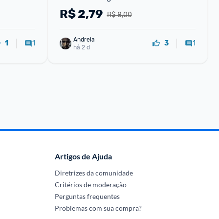
R$
2,79
R$ 8,00
Andreia
1
1
1
3
há 2 d
Artigos de Ajuda
Diretrizes da comunidade
Critérios de moderação
Perguntas frequentes
Problemas com sua compra?