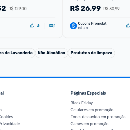
52
R$
26,99
R$ 129,00
R$ 30,99
Cupons Promobit
1
3
há 3 d
ns de Lavanderia
Não Alcoólico
Produtos de limpeza
al
Páginas Especiais
Black Friday
o
Celulares em promoção
 Cookies
Fones de ouvido em promoção
Privacidade
Games em promoção