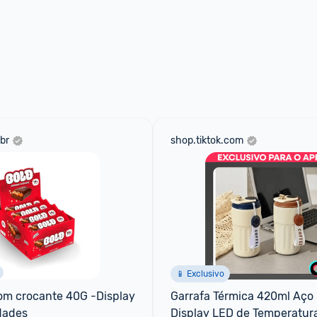
br
shop.tiktok.com
📱 Exclusivo
m crocante 40G -Display 
Garrafa Térmica 420ml Aço 
dades
Display LED de Temperatur