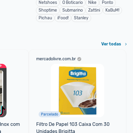
Netshoes
O Boticario
Nike
Ponto
Shoptime
Submarino
Zattini
KaBuM!
Pichau
iFood!
Stanley
Ver todas
mercadolivre.com.br
Parcelado
Inox com 
Filtro De Papel 103 Caixa Com 30 
a
Unidades Brigitta