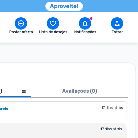
Postar oferta
Lista de desejos
Notificações
Entrar
1
)
Avaliações (
0
)
17 dias atrás
rcia
17 dias atrás