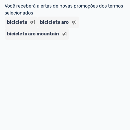
--> Para mais informações sobre os benefícios e 
Você receberá alertas de novas promoções dos termos 
regras do cartão N Card, 
clique aqui
.
selecionados
Entrega Expressa
: A partir de 2 dias úteis.* 
*Confira 
aqui
 as regras e condições!
bicicleta
bicicleta aro
bicicleta aro mountain