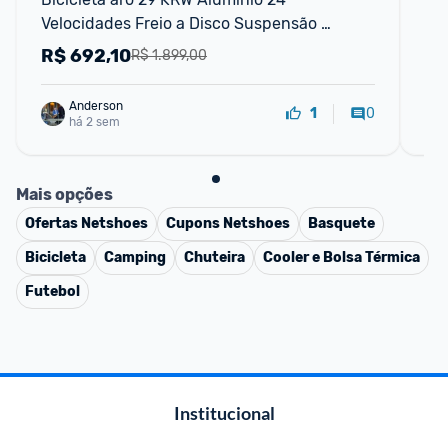
Velocidades Freio a Disco Suspensão 
Di
dianteira Mountain Bike KR1
Sh
R$
692,10
R
R$ 1.899,00
Anderson
0
1
há 2 sem
Mais opções
Ofertas
Netshoes
Cupons
Netshoes
Basquete
Bicicleta
Camping
Chuteira
Cooler e Bolsa Térmica
Futebol
Institucional