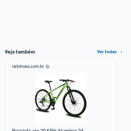
Veja também
Ver todas
netshoes.com.br
ali
Bicicleta aro 29 KRW Alumínio 24 
Bic