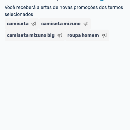
regras do cartão N Card, 
clique aqui
.
Você receberá alertas de novas promoções dos termos 
Entrega Expressa
: A partir de 2 dias úteis.* 
selecionados
*Confira 
aqui
 as regras e condições!
camiseta
camiseta mizuno
camiseta mizuno big
roupa homem