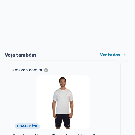
Veja também
Ver todas
amazon.com.br
net
Frete Grátis