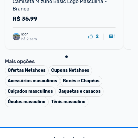
Camiseta Mizuno Basic Logo Masculina - 
Mo
Branco
R$
35,99
R
Igor
1
2
há 2 sem
Mais opções
Ofertas
Netshoes
Cupons
Netshoes
Acessórios masculinos
Bonés e Chapéus
Calçados masculinos
Jaquetas e casacos
Óculos masculino
Tênis masculino