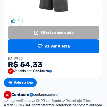
1
Oferta encerrada
Ativar Alerta
R$ 99,99
R$ 54,33
Vendido por:
Centauro
Sobre a loja
Centauro
centauro.com.br
Loja verificada
CNPJ verificado
Possui loja física
A rede CENTAURO se transformou referencia na comercialização 