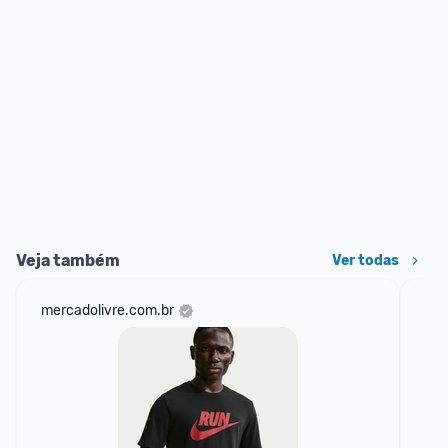
Veja também
Ver todas
mercadolivre.com.br
net