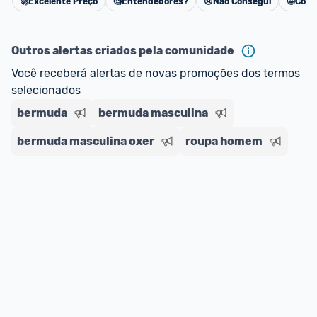
🚀
Excelente Preço
🧐
Entendedores?
😢
Não Consegui
🤩
Cons
Cancelar
Outros alertas criados pela comunidade
Você receberá alertas de novas promoções dos termos 
selecionados
bermuda
bermuda masculina
bermuda masculina oxer
roupa homem