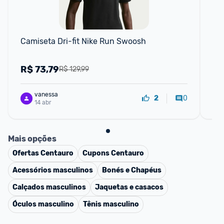
Camiseta Dri-fit Nike Run Swoosh
Cam
Ex
R$
73,79
R
R$ 129,99
vanessa
0
2
14 abr
Mais opções
Ofertas
Centauro
Cupons
Centauro
Acessórios masculinos
Bonés e Chapéus
Calçados masculinos
Jaquetas e casacos
Óculos masculino
Tênis masculino