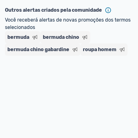
--> Para mais informações sobre os benefícios e 
regras do cartão N Card, 
clique aqui
.
Outros alertas criados pela comunidade
Entrega Expressa
: A partir de 2 dias úteis.* 
Você receberá alertas de novas promoções dos termos 
*Confira 
aqui
 as regras e condições!
selecionados
bermuda
bermuda chino
bermuda chino gabardine
roupa homem