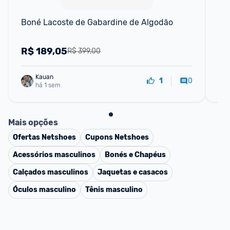
Boné Lacoste de Gabardine de Algodão
Be
R$
189,05
R
R$ 399,00
Kauan
0
1
há 1 sem
Mais opções
Ofertas
Netshoes
Cupons
Netshoes
Acessórios masculinos
Bonés e Chapéus
Calçados masculinos
Jaquetas e casacos
Óculos masculino
Tênis masculino