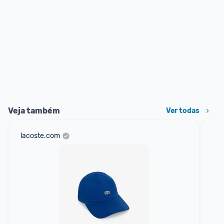
Veja também
Ver todas
lacoste.com
net