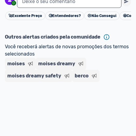
Deixe o seu comentário
0
🚀
Excelente Preço
🧐
Entendedores?
😢
Não Consegui
🤩
Cons
Cancelar
Outros alertas criados pela comunidade
Você receberá alertas de novas promoções dos termos 
selecionados
moises
moises dreamy
moises dreamy safety
berco