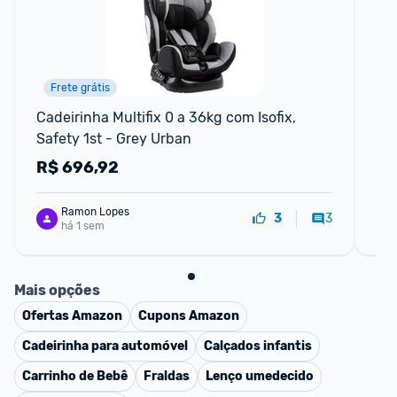
Frete grátis
Cadeirinha Multifix 0 a 36kg com Isofix, 
Mi
Safety 1st - Grey Urban
R$
696,92
R
Ramon Lopes
3
3
há 1 sem
Mais opções
Ofertas
Amazon
Cupons
Amazon
Cadeirinha para automóvel
Calçados infantis
Carrinho de Bebê
Fraldas
Lenço umedecido