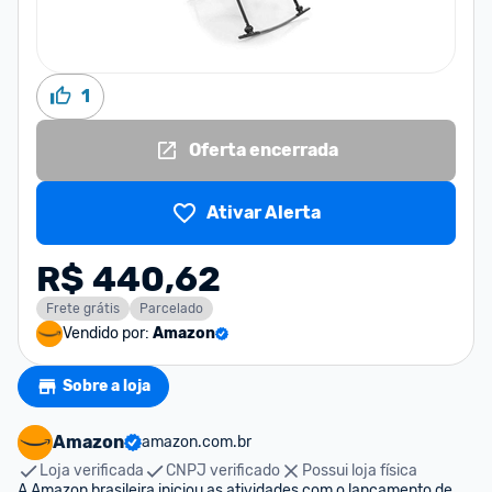
1
Oferta encerrada
Ativar Alerta
R$ 440,62
Frete grátis
Parcelado
Vendido por:
Amazon
Sobre a loja
Amazon
amazon.com.br
Loja verificada
CNPJ verificado
Possui loja física
A Amazon brasileira iniciou as atividades com o lançamento de 