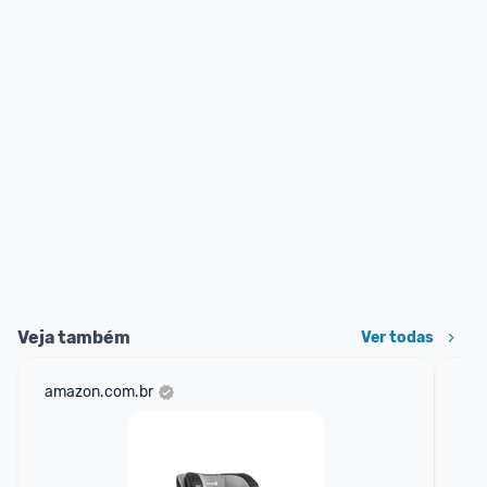
Veja também
Ver todas
amazon.com.br
mer