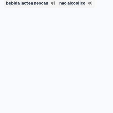
bebida lactea nescau
nao alcoolico