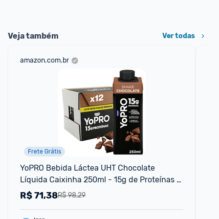
Veja também
Ver todas
amazon.com.br
net
Frete Grátis
YoPRO Bebida Láctea UHT Chocolate 
Be
Líquida Caixinha 250ml - 15g de Proteínas - 
Yo
Sem Lactose - Pack com 12 Unidades
R$
71,38
R
R$ 98,29