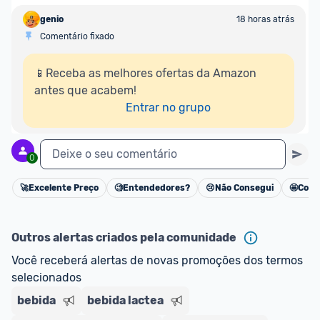
genio
18 horas atrás
Comentário fixado
📱Receba as melhores ofertas da Amazon 
antes que acabem!

Entrar no grupo
Deixe o seu comentário
0
🚀
Excelente Preço
🧐
Entendedores?
😢
Não Consegui
🤩
Cons
Cancelar
Outros alertas criados pela comunidade
Você receberá alertas de novas promoções dos termos 
selecionados
bebida
bebida lactea